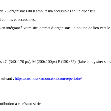
de 75 organismes du Kamouraska accessibles en un clic : ici!
nt connus et accessibles.
n intégrant à votre site internet d’organisme un bouton de lien vers le 
s : G (340×170 px), M (200x100px) P (150×75). (faire enregistrer sous a
 suivant :
https://cosmosskamouraska.com/repertoire/
ibution à ce réseau si riche!