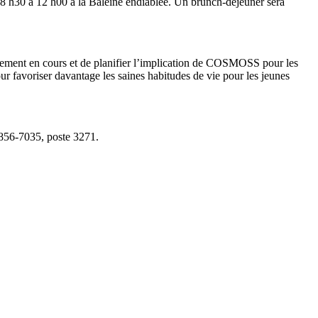
 h30 à 12 h00 à la Baleine endiablée. Un brunch-déjeuner sera
sentement en cours et de planifier l’implication de COSMOSS pour les
ur favoriser davantage les saines habitudes de vie pour les jeunes
856-7035, poste 3271.