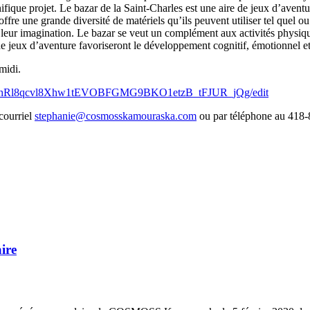
ifique projet. Le bazar de la Saint-Charles est une aire de jeux d’aven
re une grande diversité de matériels qu’ils peuvent utiliser tel quel ou 
leur imagination. Le bazar se veut un complément aux activités physique
 de jeux d’aventure favoriseront le développement cognitif, émotionnel et
midi.
d/10NhRl8qcvl8Xhw1tEVOBFGMG9BKO1etzB_tFJUR_jQg/edit
courriel
stephanie@cosmosskamouraska.com
ou par téléphone au 418-
ire