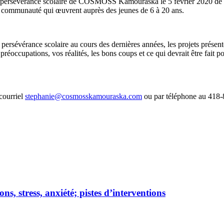
a persévérance scolaire de COSMOSS Kamouraska le 5 février 2020 de 8
 la communauté qui œuvrent auprès des jeunes de 6 à 20 ans.
 en persévérance scolaire au cours des dernières années, les projets pré
occupations, vos réalités, les bons coups et ce qui devrait être fait po
courriel
stephanie@cosmosskamouraska.com
ou par téléphone au 418-
ons, stress, anxiété; pistes d’interventions