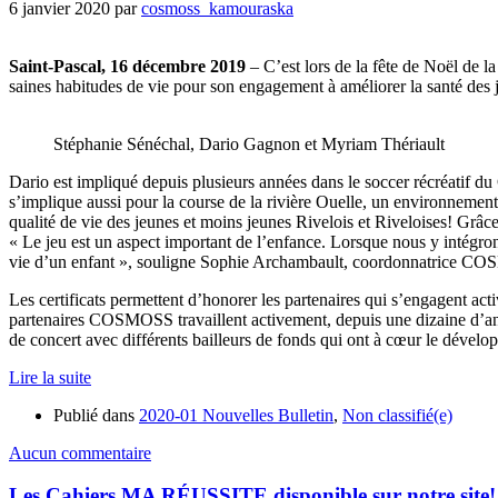
6 janvier 2020
par
cosmoss_kamouraska
Saint-Pascal, 16 décembre 2019
– C’est lors de la fête de Noël de 
saines habitudes de vie pour son engagement à améliorer la santé de
Stéphanie Sénéchal, Dario Gagnon et Myriam Thériault
Dario est impliqué depuis plusieurs années dans le soccer récréatif du
s’implique aussi pour la course de la rivière Ouelle, un environnement 
qualité de vie des jeunes et moins jeunes Rivelois et Riveloises! Grâc
« Le jeu est un aspect important de l’enfance. Lorsque nous y intégrons
vie d’un enfant », souligne Sophie Archambault, coordonnatrice 
Les certificats permettent d’honorer les partenaires qui s’engagent ac
partenaires COSMOSS travaillent activement, depuis une dizaine d’anné
de concert avec différents bailleurs de fonds qui ont à cœur le dévelo
Lire la suite
Publié dans
2020-01 Nouvelles Bulletin
,
Non classifié(e)
Aucun commentaire
Les Cahiers MA RÉUSSITE disponible sur notre site!