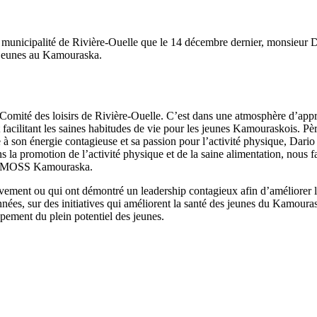
la municipalité de Rivière-Ouelle que le 14 décembre dernier, monsieur 
s jeunes au Kamouraska.
 Comité des loisirs de Rivière-Ouelle. C’est dans une atmosphère d’appre
facilitant les saines habitudes de vie pour les jeunes Kamouraskois. Père
e à son énergie contagieuse et sa passion pour l’activité physique, Dari
 la promotion de l’activité physique et de la saine alimentation, nous fai
COSMOSS Kamouraska.
tivement ou qui ont démontré un leadership contagieux afin d’améliorer l
es, sur des initiatives qui améliorent la santé des jeunes du Kamouras
ppement du plein potentiel des jeunes.