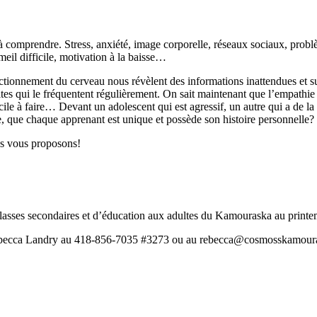
 à comprendre. Stress, anxiété, image corporelle, réseaux sociaux, probl
meil difficile, motivation à la baisse…
nctionnement du cerveau nous révèlent des informations inattendues et s
tes qui le fréquentent régulièrement. On sait maintenant que l’empathie 
e à faire… Devant un adolescent qui est agressif, un autre qui a de la dif
, que chaque apprenant est unique et possède son histoire personnelle?
us vous proposons!
 classes secondaires et d’éducation aux adultes du Kamouraska au print
Rébecca Landry au 418-856-7035 #3273 ou au rebecca@cosmosskamou