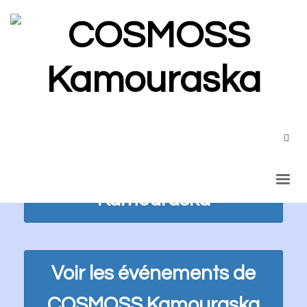
Pour en savoir plus
Répertoire des
organismes du
Kamouraska
Voir les événements de
COSMOSS Kamouraska