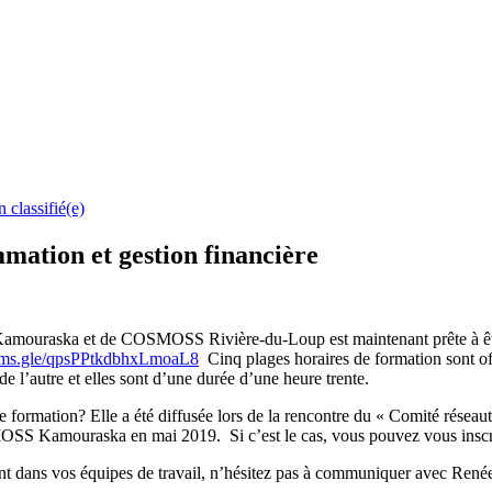
 classifié(e)
mation et gestion financière
Kamouraska et de COSMOSS Rivière-du-Loup est maintenant prête à êt
orms.gle/qpsPPtkdbhxLmoaL8
Cinq plages horaires de formation sont off
 l’autre et elles sont d’une durée d’une heure trente.
cette formation? Elle a été diffusée lors de la rencontre du « Comité r
OSS Kamouraska en mai 2019. Si c’est le cas, vous pouvez vous inscrir
tement dans vos équipes de travail, n’hésitez pas à communiquer avec Re