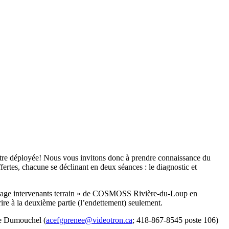
re déployée! Nous vous invitons donc à prendre connaissance du
ertes, chacune se déclinant en deux séances : le diagnostic et
éseautage intervenants terrain » de COSMOSS Rivière-du-Loup en
e à la deuxième partie (l’endettement) seulement.
née Dumouchel (
acefgprenee@videotron.ca
; 418-867-8545 poste 106)