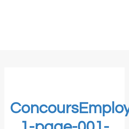
ConcoursEmplo
1-page-001-