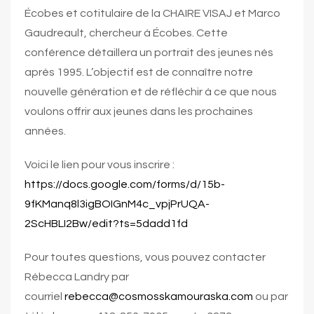
Écobes et cotitulaire de la CHAIRE VISAJ et Marco
Gaudreault, chercheur à Écobes. Cette
conférence détaillera un portrait des jeunes nés
après 1995. L’objectif est de connaître notre
nouvelle génération et de réfléchir à ce que nous
voulons offrir aux jeunes dans les prochaines
années.
Voici le lien pour vous inscrire :
https://docs.google.com/forms/d/15b-
9fKManq8l3igBOIGnM4c_vpjPrUQA-
2ScHBLI2Bw/edit?ts=5dadd1fd
Pour toutes questions, vous pouvez contacter
Rébecca Landry par
courriel
rebecca@cosmosskamouraska.com
ou par