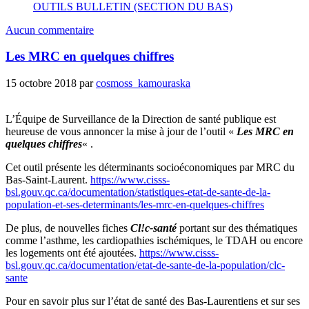
OUTILS BULLETIN (SECTION DU BAS)
Aucun commentaire
Les MRC en quelques chiffres
15 octobre 2018
par
cosmoss_kamouraska
L’Équipe de Surveillance de la Direction de santé publique est
heureuse de vous annoncer la mise à jour de l’outil «
Les MRC en
quelques chiffres
« .
Cet outil présente les déterminants socioéconomiques par MRC du
Bas-Saint-Laurent.
https://www.cisss-
bsl.gouv.qc.ca/documentation/statistiques-etat-de-sante-de-la-
population-et-ses-determinants/les-mrc-en-quelques-chiffres
De plus, de nouvelles fiches
Cl!c-santé
portant sur des thématiques
comme l’asthme, les cardiopathies ischémiques, le TDAH ou encore
les logements ont été ajoutées.
https://www.cisss-
bsl.gouv.qc.ca/documentation/etat-de-sante-de-la-population/clc-
sante
Pour en savoir plus sur l’état de santé des Bas-Laurentiens et sur ses