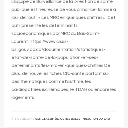
L’Équipe de Surveillance de la Direction de santé
publique est heureuse de vous annoncer la mise à
jour de l’outil « Les MRC en quelques chiffres« . Cet
outil présente les déterminants
socioéconomiques par MRC du Bas-Saint-
Laurent. https://www.cisss-
bsl.gouv.qc.ca/documentation/statistiques-
etat-de-sante-de-la-population-et-ses-
determinants/les-mrc-en-quelques-chiffres De
plus, de nouvelles fiches Cl!c-santé portant sur
des thématiques comme l’asthme, les
cardiopathies ischémiques, le TDAH ou encore les
logements
PUBLIÉ DANS
NON CLASSIFIÉ(E)
,
OUTILS BULLETIN (SECTION DU BAS)