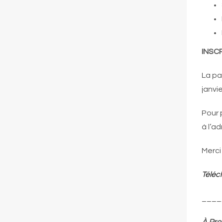
INSC
La pa
janvie
Pour 
à l’a
Merci
Téléc
____