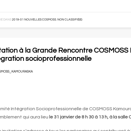
IÉ DANS
2019-01 NOUVELLES COSMOSS
,
NON CLASSIFIÉ(E)
itation à la Grande Rencontre COSMOSS
égration socioprofessionnelle
SMOSS_KAMOURASKA
mité Intégration Socioprofessionnelle de COSMOSS Kamourask
mblement qui aura lieu
le 31 janvier de 8 h 30 à 13 h, à la sal