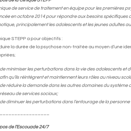
pos de la Clinique STEPP
inique de service de traitement en équipe pour les premières 
ancée en octobre 2014 pour répondre aux besoins spécifiques d’
otique, principalement les adolescents et les jeunes adultes a
inique STEPP a pour objectifs :
duire la durée de la psychose non-traitée au moyen d’une iden
priées;
de minimiser les perturbations dans la vie des adolescents et 
afin qu’ils réintègrent et maintiennent leurs rôles au niveau scol
de réduire la demande dans les autres domaines du système d
réseau de services sociaux;
de diminuer les perturbations dans l’entourage de la personne a
_________________
pos de l’Escouade 24/7