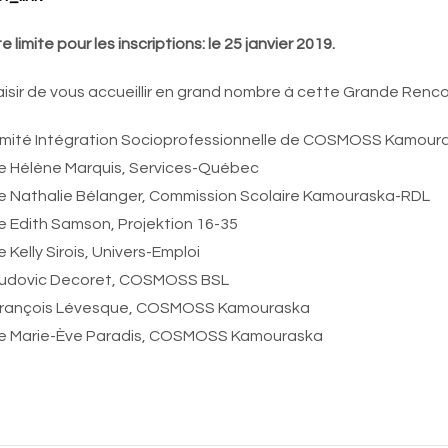
e limite pour les inscriptions: le 25 janvier 2019.
aisir de vous accueillir en grand nombre à cette Grande Renco
mité Intégration Socioprofessionnelle de COSMOSS Kamoura
 Hélène Marquis, Services-Québec
 Nathalie Bélanger, Commission Scolaire Kamouraska-RDL
 Edith Samson, Projektion 16-35
 Kelly Sirois, Univers-Emploi
Ludovic Decoret, COSMOSS BSL
 François Lévesque, COSMOSS Kamouraska
e Marie-Ève Paradis, COSMOSS Kamouraska