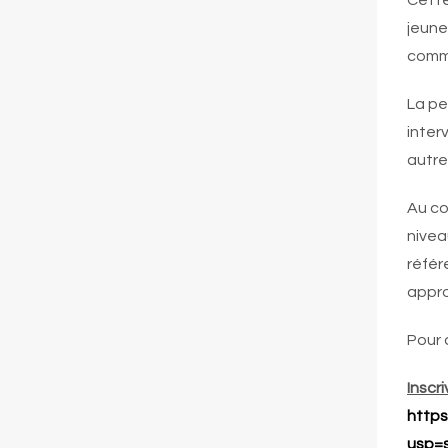
Cette
jeune
comm
La pe
inter
autre
Au co
nivea
référ
appro
Pour 
Inscri
http
usp=s