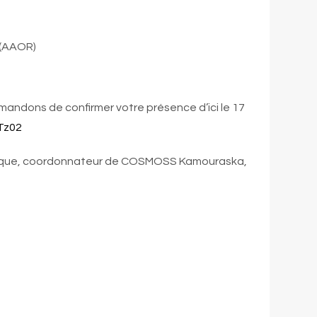
e (AAOR)
mandons de confirmer votre présence d’ici le 17
Tz02
évesque, coordonnateur de COSMOSS Kamouraska,