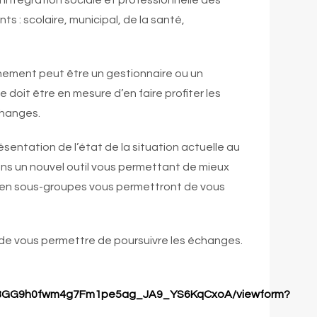
l’intégration sociale et professionnelle des
s : scolaire, municipal, de la santé,
nement peut être un gestionnaire ou un
e doit être en mesure d’en faire profiter les
changes.
entation de l’état de la situation actuelle au
ons un nouvel outil vous permettant de mieux
e en sous-groupes vous permettront de vous
fin de vous permettre de poursuivre les échanges.
FPBGG9h0fwm4g7Fm1pe5ag_JA9_YS6KqCxoA/viewform?