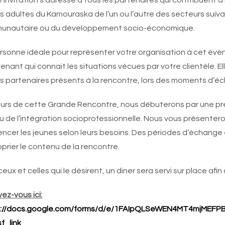
 invitation s’adresse à tous les partenaires qui contribuent à 
s adultes du Kamouraska de l’un ou l’autre des secteurs suivant
unautaire ou du développement socio-économique.
rsonne idéale pour représenter votre organisation à cet évè
venant qui connait les situations vécues par votre clientèle. Ell
s partenaires présents à la rencontre, lors des moments d’é
urs de cette Grande Rencontre, nous débuterons par une prés
u de l’intégration socioprofessionnelle. Nous vous présenter
encer les jeunes selon leurs besoins. Des périodes d’échang
prier le contenu de la rencontre.
ceux et celles qui le désirent, un diner sera servi sur place a
vez-vous ici:
s://docs.google.com/forms/d/e/1FAIpQLSeWEN4MT4mjME
f_link