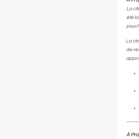
À Pro
La cl
été l
psych
La cl
de ré
appro
____
À Pro