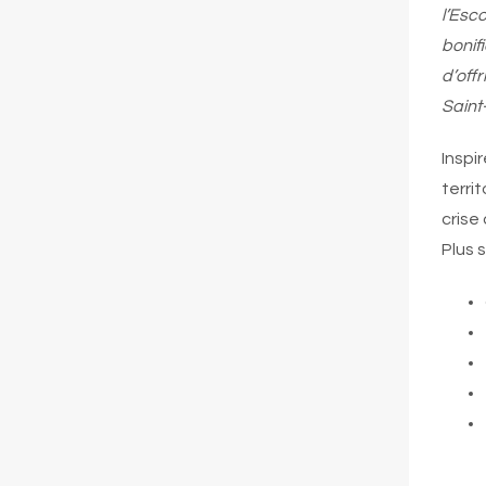
l’Esc
bonif
d’off
Saint
Inspi
terri
crise
Plus 