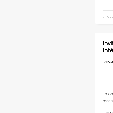
PUBL
Inv
Int
PAR
CO
Le Co
rasse