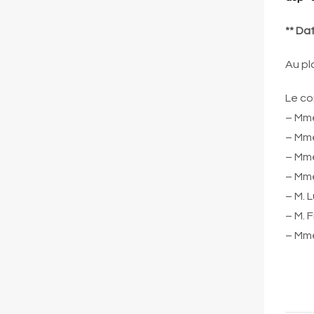
** Dat
Au pl
Le co
– Mme
– Mme
– Mme
– Mme
– M. 
– M.
– Mm