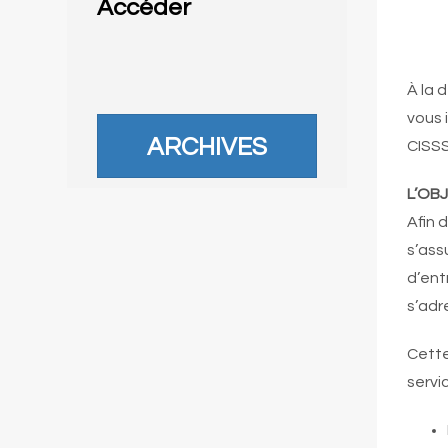
Accéder
À la 
vous 
ARCHIVES
CISSS
L’OBJ
Afin 
s’ass
d’ent
s’adr
Cette
servi